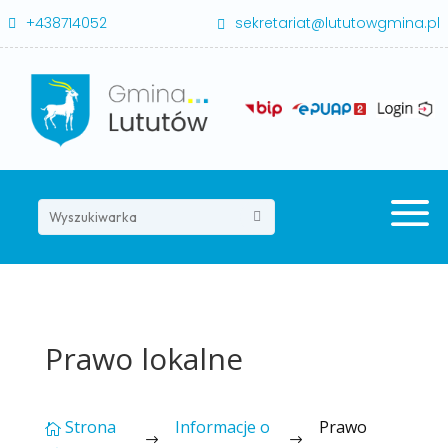
+438714052
sekretariat@lututowgmina.pl


a

Prawo lokalne
Strona
Informacje o
Prawo

$
$