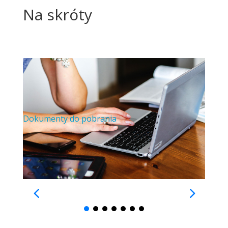
Na skróty
Dokumenty do pobrania
Oświ