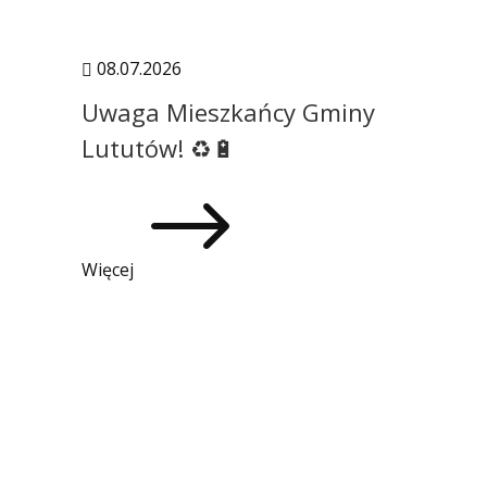
08.07.2026

Uwaga Mieszkańcy Gminy
Lututów! ♻️🔋
$
Więcej