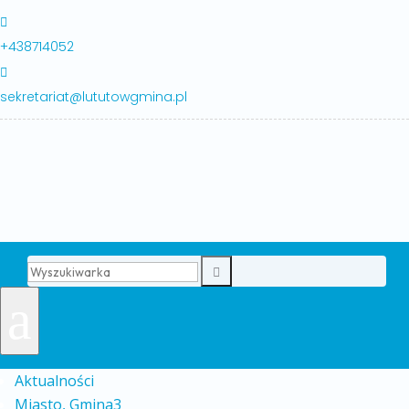

+438714052

sekretariat@lututowgmina.pl

a
Aktualności
Miasto, Gmina
3