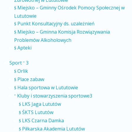
Zdrowotnej w Lututowie
Miejsko – Gminny Ośrodek Pomocy Społecznej w
$
Lututowie
Punkt Konsultacyjny ds. uzależnień
$
Miejsko – Gminna Komisja Rozwiązywania
$
Problemów Alkoholowych
Apteki
$
Sport
3
"
Orlik
$
Place zabaw
$
Hala sportowa w Lututowie
$
Kluby i stowarzyszenia sportowe
3
"
LKS Jaga Lututów
$
ŚKTS Lututów
$
LKS Czarna Damka
$
Piłkarska Akademia Lututów
$