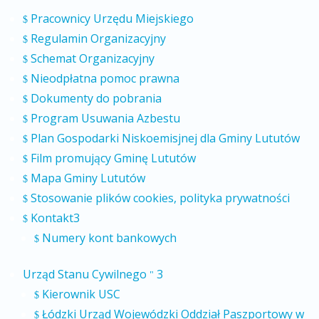
Pracownicy Urzędu Miejskiego
$
Regulamin Organizacyjny
$
Schemat Organizacyjny
$
Nieodpłatna pomoc prawna
$
Dokumenty do pobrania
$
Program Usuwania Azbestu
$
Plan Gospodarki Niskoemisjnej dla Gminy Lututów
$
Film promujący Gminę Lututów
$
Mapa Gminy Lututów
$
Stosowanie plików cookies, polityka prywatności
$
Kontakt
3
$
Numery kont bankowych
$
Urząd Stanu Cywilnego
3
"
Kierownik USC
$
Łódzki Urząd Wojewódzki Oddział Paszportowy w
$