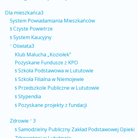
Dla mieszkańca
3
System Powiadamiania Mieszkańców
Czyste Powietrze
$
System Kaucyjny
$
Oświata
3
"
Klub Malucha „Koziołek”
Pozyskane Fundusze z KPO
Szkoła Podstawowa w Lututowie
$
Szkoła Filialna w Niemojewie
$
Przedszkole Publiczne w Lututowie
$
Stypendia
$
Pozyskane projekty z fundacji
$
Zdrowie
3
"
Samodzielny Publiczny Zakład Podstawowej Opieki
$