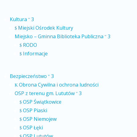
Kultura
3
"
Miejski Ośrodek Kultury
$
Miejsko – Gminna Biblioteka Publiczna
3
"
RODO
$
Informacje
$
Bezpieczeństwo
3
"
Obrona Cywilna i ochrona ludności
K
OSP z terenu gm. Lututów
3
"
OSP Świątkowice
$
OSP Piaski
$
OSP Niemojew
$
OSP Łęki
$
OSP Lututów
$