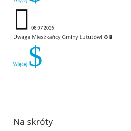

08.07.2026
Uwaga Mieszkańcy Gminy Lututów! ♻️🔋
$
Więcej
Na skróty